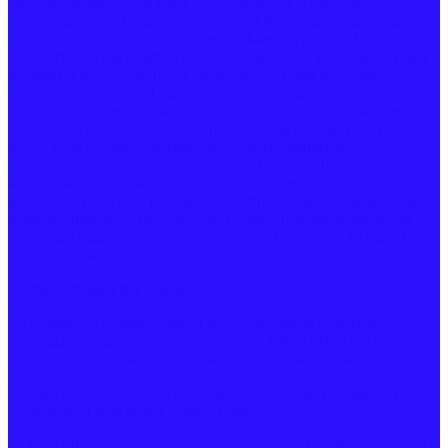
Utilizamos anúncios para compensar os custos de
funcionamento deste site e fornecer financiamento para
futuros desenvolvimentos. Os cookies de publicidade
comportamental usados ​​por este site foram projetados para
garantir que você forneça os anúncios mais relevantes
sempre que possível, rastreando anonimamente seus
interesses e apresentando coisas semelhantes que possam
ser do seu interesse. Vários parceiros anunciam em nosso
nome e os cookies de rastreamento de afiliados
simplesmente nos permitem ver se nossos clientes
acessaram o site através de um dos sites de nossos
parceiros, para que possamos creditá-los adequadamente e,
quando aplicável, permitir que nossos parceiros afiliados
ofereçam qualquer promoção que pode fornecê-lo para fazer
uma compra.
Compromisso do Usuário:
O usuário se compromete a fazer uso adequado dos
conteúdos e da informação que a NOMEDARÁDIO oferece
no site e com caráter enunciativo, mas não limitativo:
A) Não se envolver em atividades que sejam ilegais ou
contrárias à boa fé a à ordem pública;
B) Não difundir propaganda ou conteúdo de natureza racista,